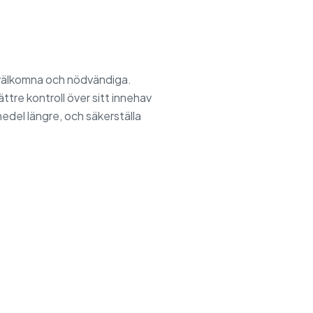
r välkomna och nödvändiga.
tre kontroll över sitt innehav
edel längre, och säkerställa