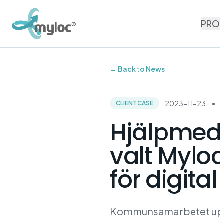
PRO
← Back to News
2023-11-23
•
CLIENT CASE
Hjälpmede
valt Mylo
för digita
Kommunsamarbetet upph