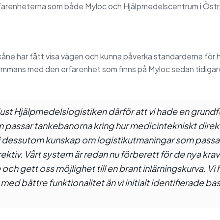
 erfarenheterna som både Myloc och Hjälpmedelscentrum i Östr
åne har fått visa vägen och kunna påverka standarderna för 
lsammans med den erfarenhet som finns på Myloc sedan tidigar
i just Hjälpmedelslogistiken därför att vi hade en grundf
 passar tankebanorna kring hur medicintekniskt direk
vi dessutom kunskap om logistikutmaningar som passar 
ektiv. Vårt system är redan nu förberett för de nya 
 och gett oss möjlighet till en brant inlärningskurva. Vi 
ed bättre funktionalitet än vi initialt identifierade ba