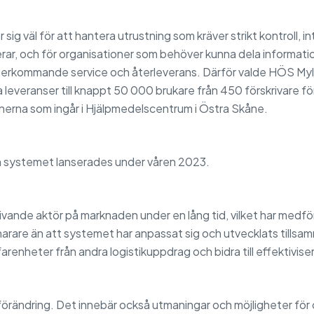
 sig väl för att hantera utrustning som kräver strikt kontroll, 
ar, och för organisationer som behöver kunna dela informatio
erkommande service och återleverans. Därför valde HÖS Myl
 leveranser till knappt 50 000 brukare från 450 förskrivare f
nerna som ingår i Hjälpmedelscentrum i Östra Skåne.
 systemet lanserades under våren 2023.
vande aktör på marknaden under en lång tid, vilket har medfö
narare än att systemet har anpassat sig och utvecklats till
arenheter från andra logistikuppdrag och bidra till effektiviser
 förändring. Det innebär också utmaningar och möjligheter för 