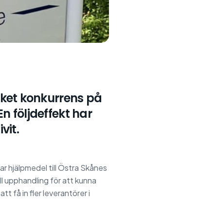
ycket konkurrens på
n följdeffekt har
vit.
r hjälpmedel till Östra Skånes
l upphandling för att kunna
t få in fler leverantörer i