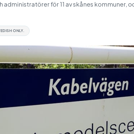
och administratörer för 11 av skånes kommuner
WEDISH ONLY.