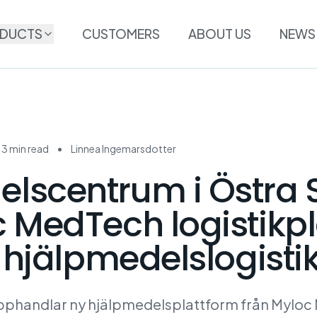
DUCTS
CUSTOMERS
ABOUT US
NEWS
3 min read
•
Linnea Ingemarsdotter
lscentrum i Östra 
c MedTech logistikp
l hjälpmedelslogisti
andlar ny hjälpmedelsplattform från Myloc M