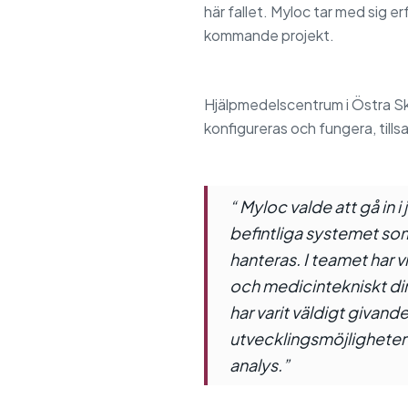
här fallet. Myloc tar med sig
kommande projekt.
Hjälpmedelscentrum i Östra Sk
konfigureras och fungera, til
“ Myloc valde att gå in 
befintliga systemet som
hanteras. I teamet har 
och medicintekniskt dir
har varit väldigt givande
utvecklingsmöjligheter m
analys.”