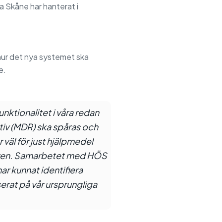
a Skåne har hanterat i
hur det nya systemet ska
e.
unktionalitet i våra redan
tiv (MDR) ska spåras och
väl för just hjälpmedel
kraven. Samarbetet med HÖS
har kunnat identifiera
serat på vår ursprungliga