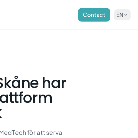
Contact
EN
Skåne har
lattform
k
edTech för att serva