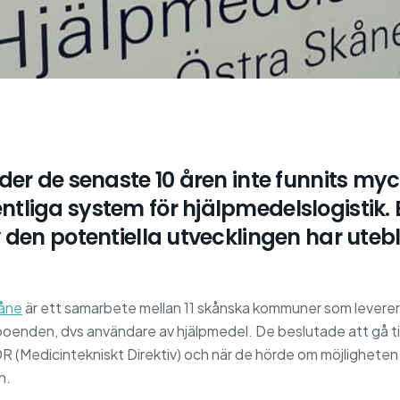
nder de senaste 10 åren inte funnits m
tliga system för hjälpmedelslogistik. E
 den potentiella utvecklingen har utebli
kåne
är ett samarbete mellan 11 skånska kommuner som leverera
oenden, dvs användare av hjälpmedel. De beslutade att gå til
DR (Medicintekniskt Direktiv) och när de hörde om möjligheten at
n.