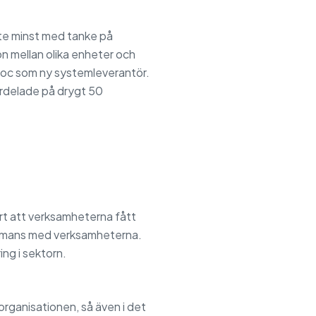
inte minst med tanke på
n mellan olika enheter och
oc som ny systemleverantör.
ördelade på drygt 50
rt att verksamheterna fått
sammans med verksamheterna.
ing i sektorn.
organisationen, så även i det