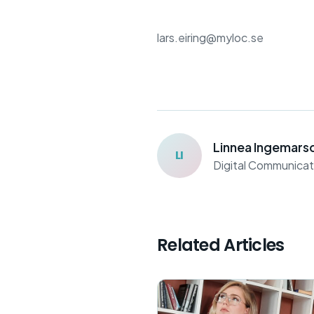
lars.eiring@myloc.se
Linnea Ingemars
LI
Digital Communicat
Related Articles