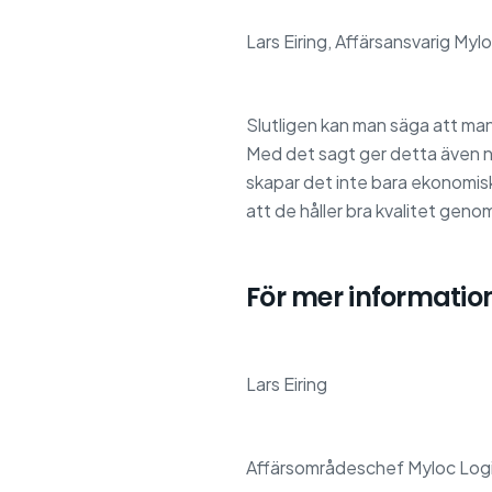
Lars Eiring, Affärsansvarig Myl
Slutligen kan man säga att man
Med det sagt ger detta även ny
skapar det inte bara ekonomisk
att de håller bra kvalitet geno
För mer information
Lars Eiring
Affärsområdeschef Myloc Logi