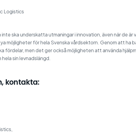
oc Logistics
 inte ska underskatta utmaningar i innovation, även när de ä
a möjligheter för hela Svenska vårdsektorn. Genom att ha bät
a fördelar, men det ger också möjligheten att använda hjälpm
m hela sin levnadslängd.
, kontakta:
stics,