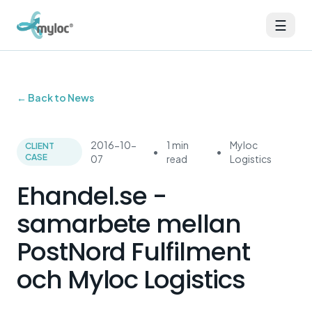
☰
← Back to News
2016-10-
1 min
Myloc
CLIENT
•
•
CASE
07
read
Logistics
Ehandel.se -
samarbete mellan
PostNord Fulfilment
och Myloc Logistics