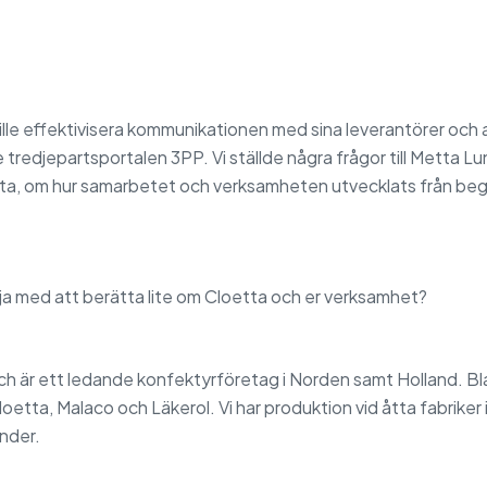
lle effektivisera kommunikationen med sina leverantörer och 
redjepartsportalen 3PP. Vi ställde några frågor till Metta Lun
a, om hur samarbetet och verksamheten utvecklats från begy
rja med att berätta lite om Cloetta och er verksamhet?
ch är ett ledande konfektyrföretag i Norden samt Holland. Bl
loetta, Malaco och Läkerol. Vi har produktion vid åtta fabrik
änder.