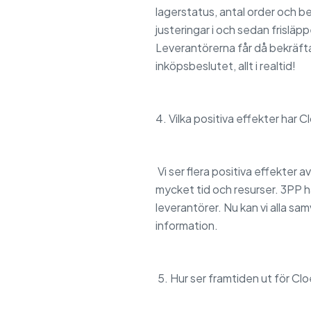
lagerstatus, antal order och 
justeringar i och sedan frisläpp
Leverantörerna får då bekräfta 
inköpsbeslutet, allt i realtid!
4. Vilka positiva effekter har
Vi ser flera positiva effekter 
mycket tid och resurser. 3PP h
leverantörer. Nu kan vi alla sa
information.
5. Hur ser framtiden ut för C