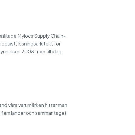
anlitade Mylocs Supply Chain-
dquist, lösningsarkitekt för
nnelsen 2008 fram till idag,
and våra varumärken hittar man
er i fem länder och sammantaget