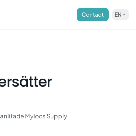
Contact
EN
ersätter
 anlitade Mylocs Supply