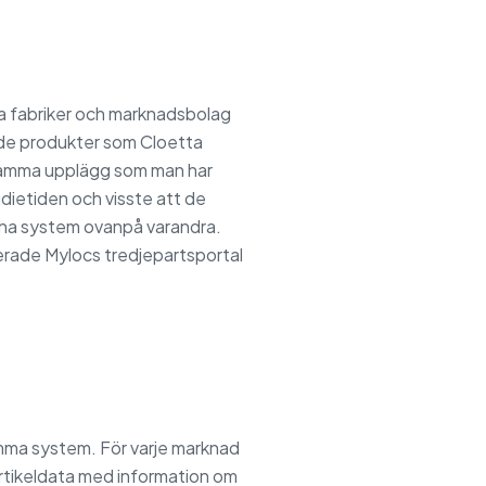
a fabriker och marknadsbolag
v de produkter som Cloetta
 samma upplägg som man har
dietiden och visste att de
 ha system ovanpå varandra.
erade Mylocs tredjepartsportal
amma system. För varje marknad
artikeldata med information om