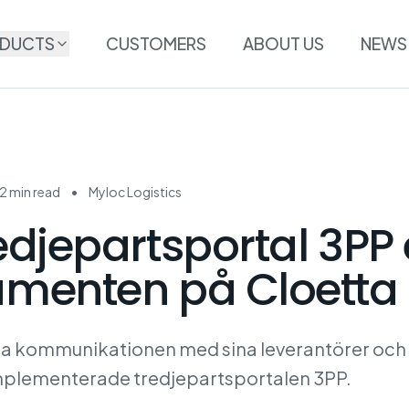
DUCTS
CUSTOMERS
ABOUT US
NEWS
2 min read
•
Myloc Logistics
edjepartsportal 3PP 
umenten på Cloetta
sera kommunikationen med sina leverantörer och
mplementerade tredjepartsportalen 3PP.