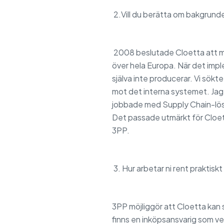
2.Vill du berätta om bakgrunde
2008 beslutade Cloetta att m
över hela Europa. När det impl
själva inte producerar. Vi sö
mot det interna systemet. Jag 
jobbade med Supply Chain-lösn
Det passade utmärkt för Cloet
3PP.
3. Hur arbetar ni rent praktis
3PP möjliggör att Cloetta kan
finns en inköpsansvarig som ve