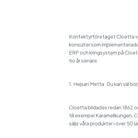
Konfektyrföretaget Cloetta vi
konsulter som implementerade t
ERP och kringsystem på Cloett
tio år senare.
1. Hejsan Metta. Du kan väl bö
Cloetta bildades redan 1862 o
till exempel Karamellkungen, C
säljs våra produkter i över 50 l