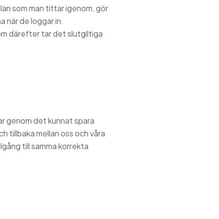
lan som man tittar igenom, gör
na när de loggar in.
m därefter tar det slutgiltiga
h har genom det kunnat spara
h tillbaka mellan oss och våra
llgång till samma korrekta