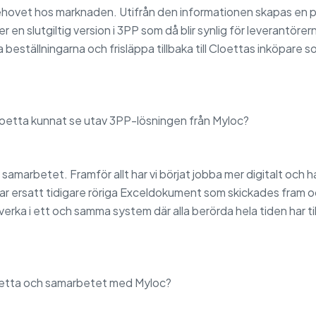
behovet hos marknaden. Utifrån den informationen skapas en p
er en slutgiltig version i 3PP som då blir synlig för leverantörer
beställningarna och frisläppa tillbaka till Cloettas inköpare so
 Cloetta kunnat se utav 3PP-lösningen från Myloc?
av samarbetet. Framför allt har vi börjat jobba mer digitalt oc
ar ersatt tidigare röriga Exceldokument som skickades fram oc
mverka i ett och samma system där alla berörda hela tiden har ti
loetta och samarbetet med Myloc?