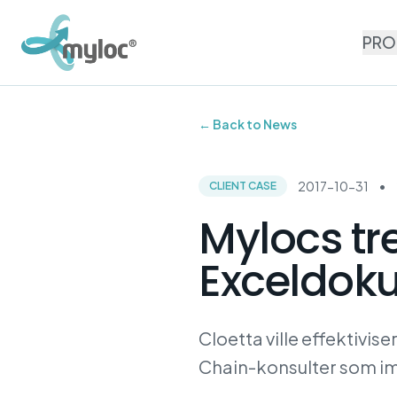
PRO
← Back to News
2017-10-31
•
CLIENT CASE
Mylocs tr
Exceldok
Cloetta ville effektivi
Chain-konsulter som i