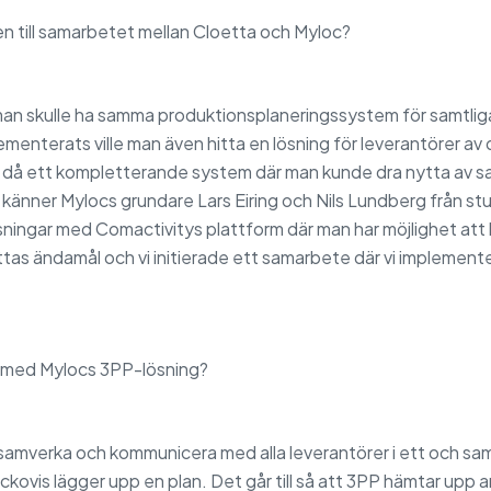
n till samarbetet mellan Cloetta och Myloc?
an skulle ha samma produktionsplaneringssystem för samtlig
ementerats ville man även hitta en lösning för leverantörer a
kte då ett kompletterande system där man kunde dra nytta av
känner Mylocs grundare Lars Eiring och Nils Lundberg från stu
ingar med Comactivitys plattform där man har möjlighet att
tas ändamål och vi initierade ett samarbete där vi implement
kt med Mylocs 3PP-lösning?
 samverka och kommunicera med alla leverantörer i ett och s
ckovis lägger upp en plan. Det går till så att 3PP hämtar upp 